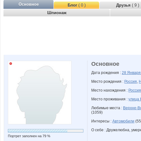
Основное
Блог
( 0 )
Друзья
( 9 )
Шпионаж
Основное
Дата рождения :
28 Январ
Место рождения :
Россия
,
Н
Место нахождения :
Россия
Место проживания :
улица 
Любимые места :
Верхне-В
(1059)
Интересы :
Автомобили
(55
О себе : Дружелюбна, умер
Портрет заполнен на 79 %