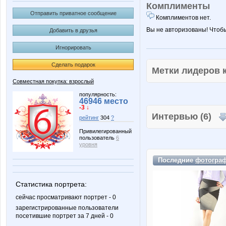
Комплименты
Отправить приватное сообщение
Комплиментов нет.
Вы не авторизованы! Чтоб
Добавить в друзья
Игнорировать
Сделать подарок
Метки лидеров
Совместная покупка: взрослый
популярность:
46946 место
-3 ↓
Интервью (6)
рейтинг
304
?
Привилегированный
пользователь
6
уровня
Последние
фотогра
Статистика портрета:
сейчас просматривают портрет - 0
зарегистрированные пользователи
посетившие портрет за 7 дней - 0