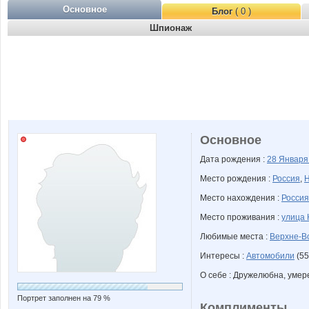
Основное
Блог
( 0 )
Шпионаж
Основное
Дата рождения :
28 Январ
Место рождения :
Россия
,
Н
Место нахождения :
Россия
Место проживания :
улица 
Любимые места :
Верхне-В
Интересы :
Автомобили
(55
О себе : Дружелюбна, умер
Портрет заполнен на 79 %
Комплименты