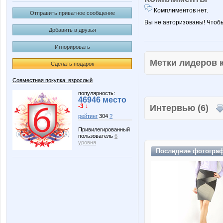
Комплиментов нет.
Отправить приватное сообщение
Вы не авторизованы! Чтоб
Добавить в друзья
Игнорировать
Метки лидеров
Сделать подарок
Совместная покупка: взрослый
популярность:
46946 место
-3 ↓
Интервью (6)
рейтинг
304
?
Привилегированный
пользователь
6
уровня
Последние
фотогра