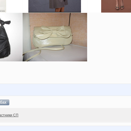
бах
астники СП