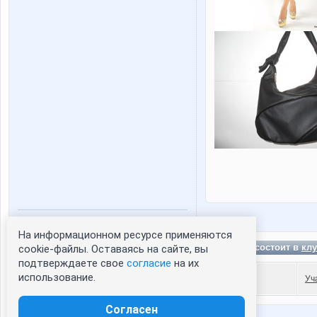
На информационном ресурсе применяются
Статистика портрета:
ElMina состоит в
клу
cookie-файлы. Оставаясь на сайте, вы
сейчас просматривают портрет - 0
подтверждаете свое
согласие
на их
зарегистрированные пользователи
использование.
Уч
посетившие портрет за 7 дней - 0
Согласен