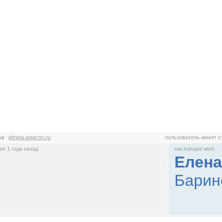
na
:
elmina.www.nn.ru
пользователь имеет 
е 1 года назад
настоящее имя:
Елена
Барин