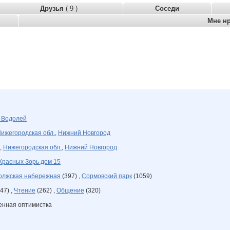
Друзья
( 9 )
Соседи
Мне н
я
Водолей
ижегородская обл.
,
Нижний Новгород
,
Нижегородская обл.
,
Нижний Новгород
Красных Зорь дом 15
олжская набережная
(397) ,
Сормовский парк
(1059)
47) ,
Чтение
(262) ,
Общение
(320)
енная оптимистка