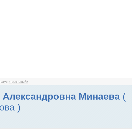
статус
«трастовый»
 Александровна Минаева
(
ова )