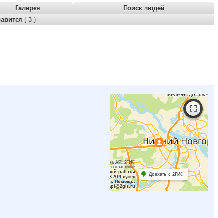
Галерея
Поиск людей
равится
( 3 )
Работает на API 2ГИС
Лицензионное соглашение
Для корректной работы
Доехать с 2ГИС
Raster JS API нужен
ключ. Помощь:
api@2gis.ru